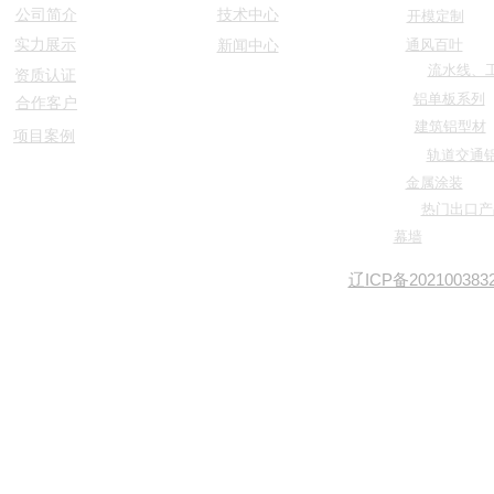
公司简介
技术中心
开模定制
实力展示
新闻中心
通风百叶
流水线、
资质认证
铝单板系列
合作客户
建筑铝型材
项目案例
轨道交通
金属涂装
热门出口产
幕墙
辽ICP备202100383