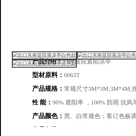
产品介绍：
户外庭院遮阳凉亭
型材原料：
6063T
产品规格：
常规尺寸3M*3M;3M*4M
能：
性
90% 遮阳率 ，100% 防雨 抗风
产品颜色
：
黑、白常规色；客订色板
产品包装：
保护膜和泡泡胶可提供打