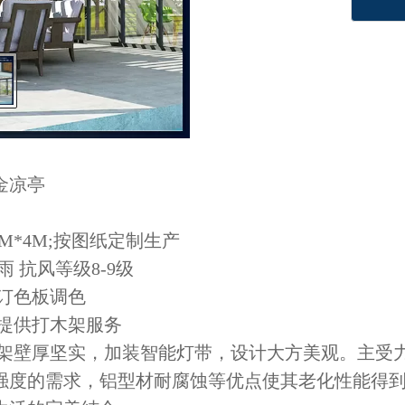
金凉亭
3M*4M;按图纸定制生产
防雨 抗风等级8-9级
订色板调色
提供打木架服务
材骨架壁厚坚实，加装智能灯带，设计大方美观。主受
强度的需求，铝型材耐腐蚀等优点使其老化性能得