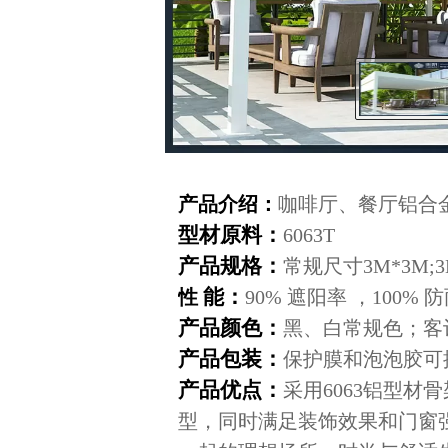
产品介绍：
咖啡厅、餐厅铝合
型材原料：
6063T
产品规格：
常规尺寸3M*3M;
能：
性
90% 遮阳率 ，100% 
产品颜色
：
黑、白常规色；客
产品包装：
保护膜和泡泡胶可
产品优点：
采用6063铝型
型，同时满足装饰效果和门窗