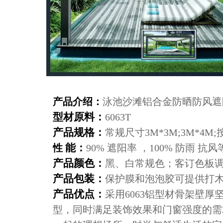
产品介绍：
泳池沙滩铝合金防晒防风遮
型材原料：
6063T
产品规格：
常规尺寸3M*3M;3M*4M
能：
性
90% 遮阳率 ，100% 防雨 抗风
产品颜色
：
黑、白常规色；客订色板
产品包装：
保护膜和泡泡胶可提供打
产品优点：
采用6063铝型材骨架壁
型，同时满足装饰效果和门窗强度的需