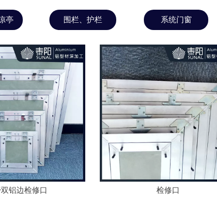
凉亭
围栏、护栏
系统门窗
膏双铝边检修口
检修口