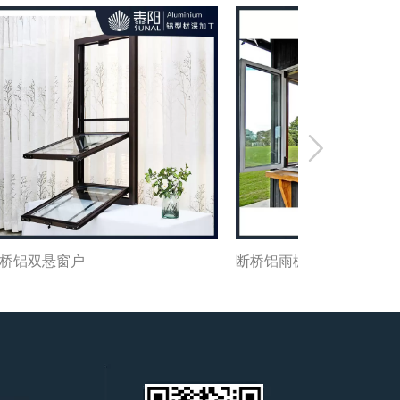

断桥铝雨棚窗
咖