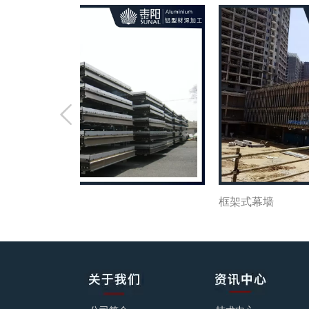

框架式幕墙